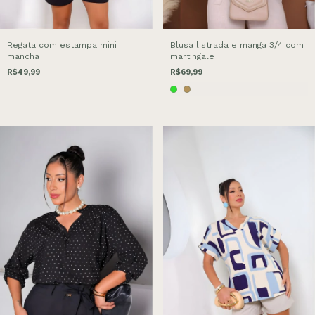
Regata com estampa mini
Blusa listrada e manga 3/4 com
mancha
martingale
R$49,99
R$69,99