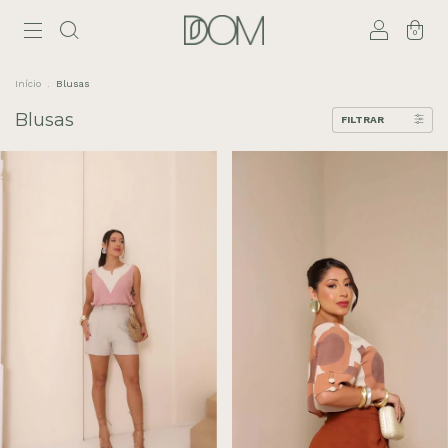
0
Início
.
Blusas
Blusas
FILTRAR