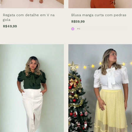
Regata com detalhe em V na
Blusa manga curta com pedras
gola
R$59,99
R$49,99
+1