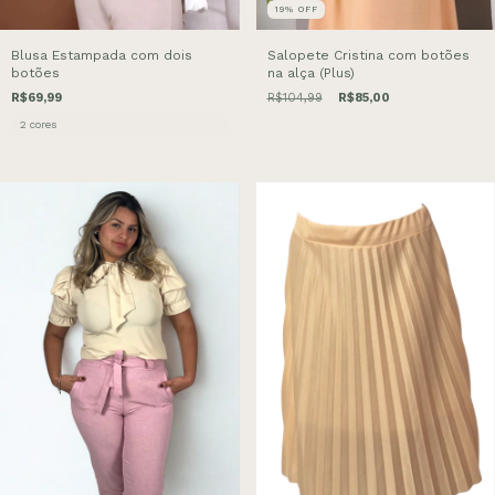
19
%
OFF
Blusa Estampada com dois
Salopete Cristina com botões
botões
na alça (Plus)
R$69,99
R$104,99
R$85,00
2 cores