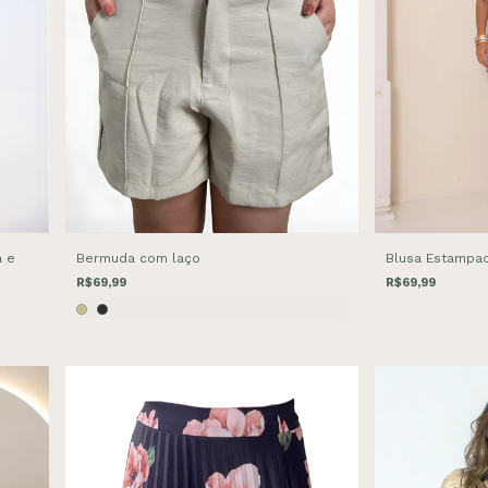
a e
Bermuda com laço
Blusa Estampad
R$69,99
R$69,99