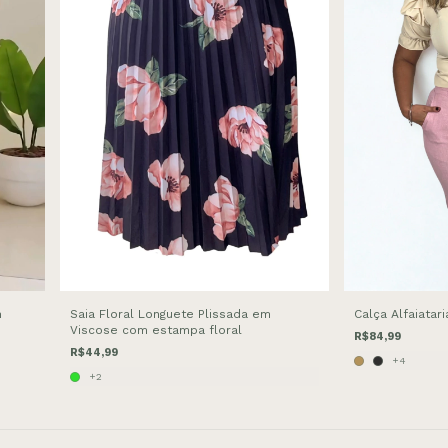
m
Saia Floral Longuete Plissada em
Calça Alfaiatari
Viscose com estampa floral
R$84,99
R$44,99
+4
+2