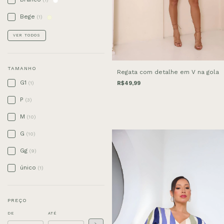
Bege
(1)
VER TODOS
TAMANHO
Regata com detalhe em V na gola
G1
(1)
R$49,99
P
(3)
M
(10)
G
(10)
Gg
(9)
único
(1)
PREÇO
DE
ATÉ