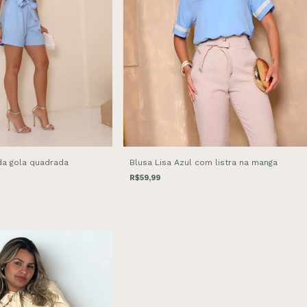
a gola quadrada
Blusa Lisa Azul com listra na manga
R$59,99