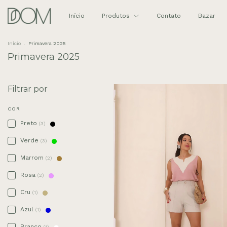
Início
Produtos
Contato
Bazar
Início
.
Primavera 2025
Primavera 2025
Filtrar por
COR
Preto
(3)
Verde
(3)
Marrom
(2)
Rosa
(2)
Cru
(1)
Azul
(1)
Branco
(1)