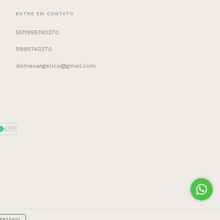
ENTRE EM CONTATO
5511995740370
11995740370
domevangelico@gmail.com
ENTENDI