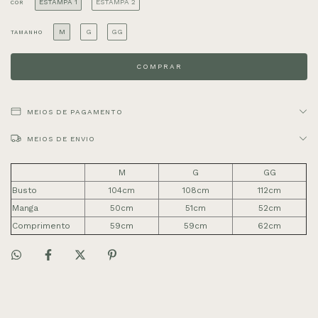
ESTAMPA 1
ESTAMPA 2
COR
M
G
GG
TAMANHO
MEIOS DE PAGAMENTO
MEIOS DE ENVIO
M
G
GG
Busto
104cm
108cm
112cm
Manga
50cm
51cm
52cm
Comprimento
59cm
59cm
62cm