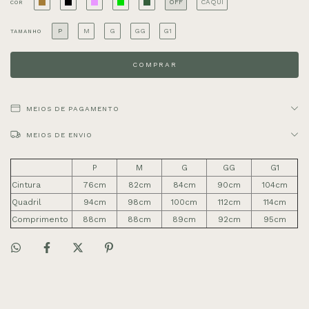
OFF
CAQUI
COR
P
M
G
GG
G1
TAMANHO
MEIOS DE PAGAMENTO
MEIOS DE ENVIO
P
M
G
GG
G1
Cintura
76cm
82cm
84cm
90cm
104cm
Quadril
94cm
98cm
100cm
112cm
114cm
Comprimento
88cm
88cm
89cm
92cm
95cm