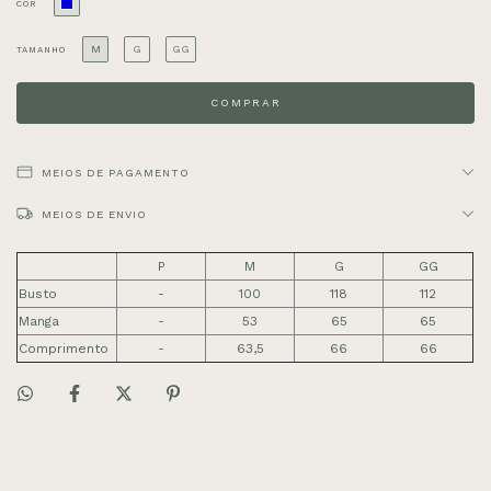
COR
M
G
GG
TAMANHO
MEIOS DE PAGAMENTO
MEIOS DE ENVIO
P
M
G
GG
Busto
-
100
118
112
Manga
-
53
65
65
Comprimento
-
63,5
66
66