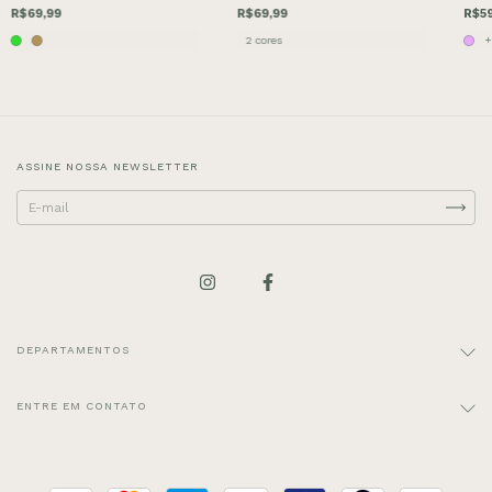
R$69,99
R$69,99
R$59
2 cores
+
ASSINE NOSSA NEWSLETTER
DEPARTAMENTOS
ENTRE EM CONTATO