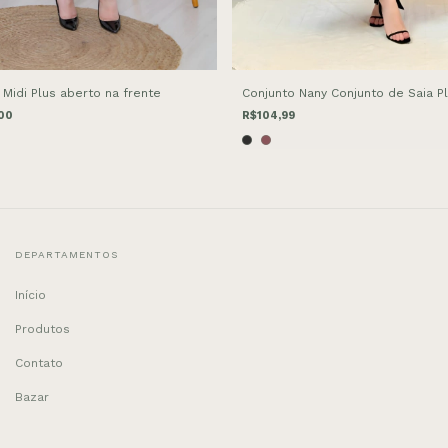
Midi Plus aberto na frente
Conjunto Nany Conjunto de Saia P
00
R$104,99
DEPARTAMENTOS
Início
Produtos
Contato
Bazar