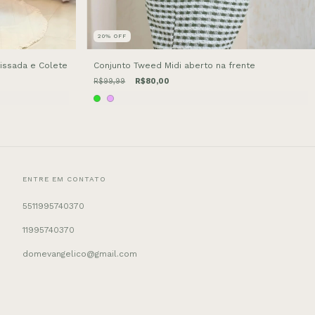
20
%
OFF
lissada e Colete
Conjunto Tweed Midi aberto na frente
R$99,99
R$80,00
ENTRE EM CONTATO
5511995740370
11995740370
domevangelico@gmail.com