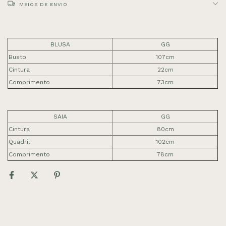
MEIOS DE ENVIO
BLUSA
GG
Busto
107cm
Cintura
22cm
Comprimento
73cm
SAIA
GG
Cintura
80cm
Quadril
102cm
Comprimento
78cm