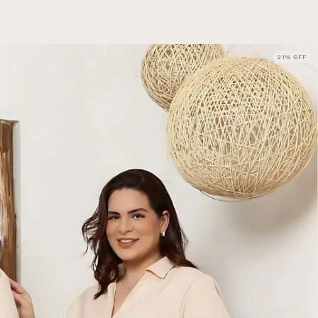
21
%
OFF