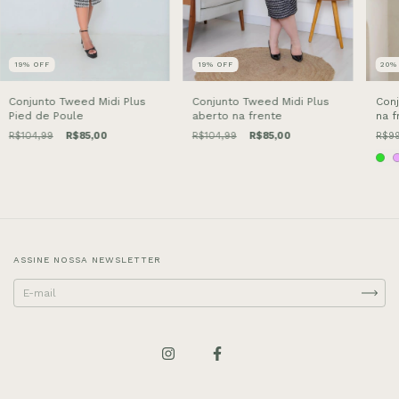
19
%
OFF
19
%
OFF
20
Conjunto Tweed Midi Plus
Conjunto Tweed Midi Plus
Conj
Pied de Poule
aberto na frente
na f
R$104,99
R$85,00
R$104,99
R$85,00
R$99
ASSINE NOSSA NEWSLETTER