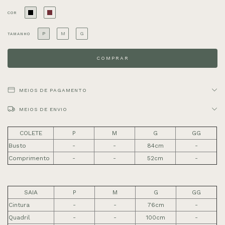
COR
P
M
G
TAMANHO
MEIOS DE PAGAMENTO
MEIOS DE ENVIO
COLETE
P
M
G
GG
Busto
-
-
84cm
-
Comprimento
-
-
52cm
-
SAIA
P
M
G
GG
Cintura
-
-
76cm
-
Quadril
-
-
100cm
-